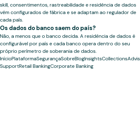
skill, consentimentos, rastreabilidade e residência de dados
vêm configurados de fábrica e se adaptam ao regulador de
cada país.
Os dados do banco saem do país?
Não, a menos que o banco decida. A residência de dados é
configurável por país e cada banco opera dentro do seu
próprio perímetro de soberania de dados.
Início
Plataforma
Segurança
Sobre
Blog
Insights
Collections
Advis
Support
Retail Banking
Corporate Banking