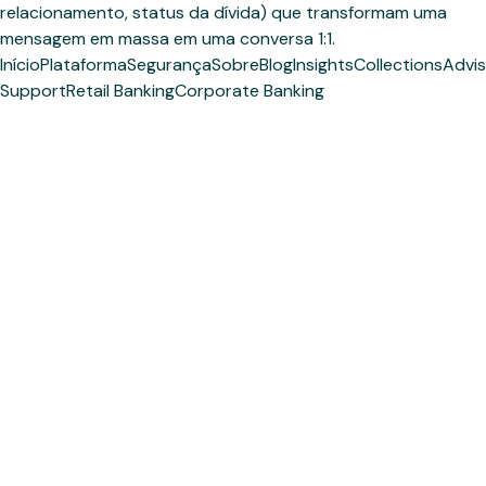
relacionamento, status da dívida) que transformam uma
mensagem em massa em uma conversa 1:1.
Início
Plataforma
Segurança
Sobre
Blog
Insights
Collections
Advis
Support
Retail Banking
Corporate Banking