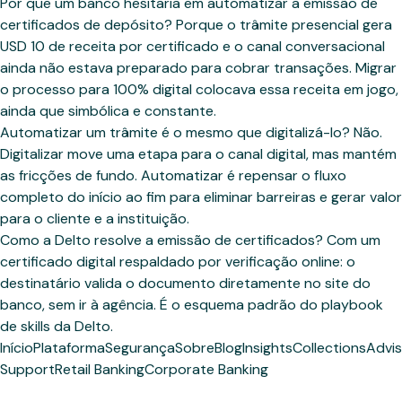
Por que um banco hesitaria em automatizar a emissão de
certificados de depósito? Porque o trâmite presencial gera
USD 10 de receita por certificado e o canal conversacional
ainda não estava preparado para cobrar transações. Migrar
o processo para 100% digital colocava essa receita em jogo,
ainda que simbólica e constante.
Automatizar um trâmite é o mesmo que digitalizá-lo? Não.
Digitalizar move uma etapa para o canal digital, mas mantém
as fricções de fundo. Automatizar é repensar o fluxo
completo do início ao fim para eliminar barreiras e gerar valor
para o cliente e a instituição.
Como a Delto resolve a emissão de certificados? Com um
certificado digital respaldado por verificação online: o
destinatário valida o documento diretamente no site do
banco, sem ir à agência. É o esquema padrão do playbook
de skills da Delto.
Início
Plataforma
Segurança
Sobre
Blog
Insights
Collections
Advis
Support
Retail Banking
Corporate Banking