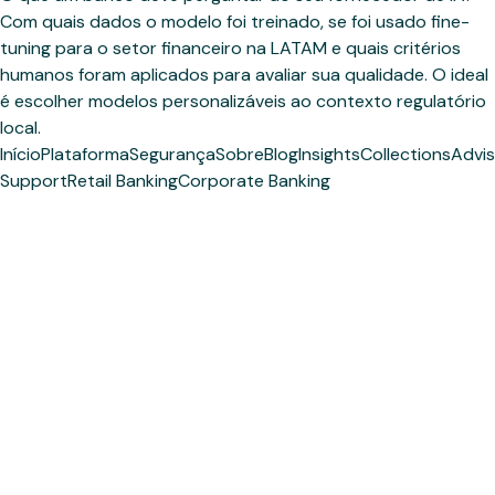
Com quais dados o modelo foi treinado, se foi usado fine-
tuning para o setor financeiro na LATAM e quais critérios
humanos foram aplicados para avaliar sua qualidade. O ideal
é escolher modelos personalizáveis ao contexto regulatório
local.
Início
Plataforma
Segurança
Sobre
Blog
Insights
Collections
Advis
Support
Retail Banking
Corporate Banking