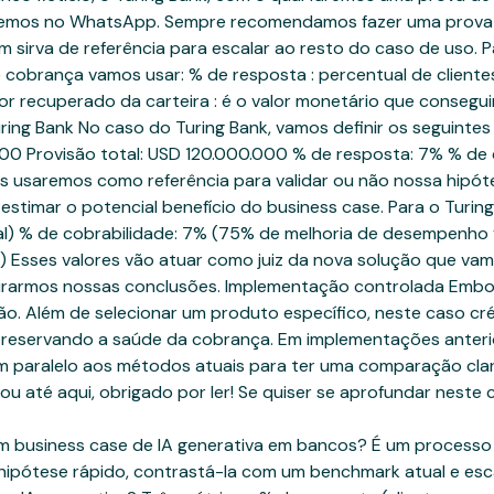
ntaremos no WhatsApp. Sempre recomendamos fazer uma prova
irva de referência para escalar ao resto do caso de uso. Par
 cobrança vamos usar: % de resposta : percentual de client
lor recuperado da carteira : é o valor monetário que consegui
ring Bank No caso do Turing Bank, vamos definir os seguinte
5.000 Provisão total: USD 120.000.000 % de resposta: 7% % d
 os usaremos como referência para validar ou não nossa hipó
estimar o potencial benefício do business case. Para o Turin
) % de cobrabilidade: 7% (75% de melhoria de desempenho vs
 Esses valores vão atuar como juiz da nova solução que vam
tirarmos nossas conclusões. Implementação controlada Emb
o. Além de selecionar um produto específico, neste caso c
 preservando a saúde da cobrança. Em implementações anter
em paralelo aos métodos atuais para ter uma comparação cla
ou até aqui, obrigado por ler! Se quiser se aprofundar neste
um business case de IA generativa em bancos? É um processo 
 hipótese rápido, contrastá-la com um benchmark atual e esc