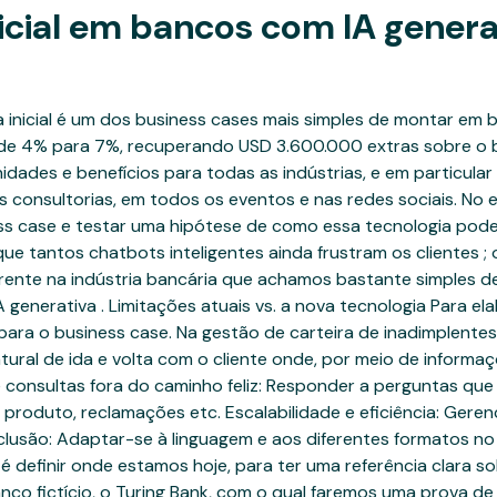
icial em bancos com IA gener
cia inicial é um dos business cases mais simples de montar em
e de 4% para 7%, recuperando USD 3.600.000 extras sobre o
idades e benefícios para todas as indústrias, e em particular
 consultorias, em todos os eventos e nas redes sociais. No 
ness case e testar uma hipótese de como essa tecnologia po
 que tantos chatbots inteligentes ainda frustram os clientes
ente na indústria bancária que achamos bastante simples de
A generativa . Limitações atuais vs. a nova tecnologia Para e
e para o business case. Na gestão de carteira de inadimplen
ral de ida e volta com o cliente onde, por meio de informa
 consultas fora do caminho feliz: Responder a perguntas que
oduto, reclamações etc. Escalabilidade e eficiência: Gerenc
clusão: Adaptar-se à linguagem e aos diferentes formatos no 
é definir onde estamos hoje, para ter uma referência clara 
co fictício, o Turing Bank, com o qual faremos uma prova de