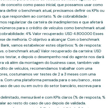
 de conceito como passo inicial, que possamos usar como
a definir o benchmark atual, precisamos definir os KPIs ou
es que respondem ao contato. % de cobrabilidade :
mos regularizar da carteira de inadimplentes e que afetará
s números para o crédito de veículos como benchmark atual:
e cobrabilidade: 4% Valor recuperado: USD 4.800.000 Esses
tese de melhoria. O objetivo a alcançar Com o benchmark
g Bank, vamos estabelecer estes objetivos: % de resposta:
. o benchmark atual) Valor recuperado da carteira: USD
os testar, e depois o desempenho real do agente nos dará
ora vá além da montagem do business case, também vale
rédito de veículos, recomendamos trabalhar com uma
iores, costumamos ver testes de 2 a 3 meses com uma
ra. Com uma plataforma pensada para o seu banco , esse
 caso de uso ou em outro do setor bancário, escreva para
delimitado, mensurável e com KPIs claros (% de resposta, %
alar ao resto do caso de uso depois de validada.