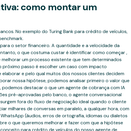
ativa: como montar um
 bancos. No exemplo do Turing Bank para crédito de veículos,
 benchmark.
 para o setor financeiro. A quantidade e a velocidade da
entanto, o que costuma custar é identificar como começar ,
de melhorar um processo existente que tem determinados
 ; o próximo passo é escolher um caso com impacto
 elaborar e pelo qual muitos dos nossos clientes decidem
laborar nossa hipótese, podemos analisar primeiro o valor que
tes, podemos destacar o que um agente de cobrança com IA
ções pré-aprovadas pelo banco, o agente conversacional
 surgem fora do fluxo de negociação ideal quando o cliente
iar milhares de conversas em paralelo, a qualquer hora, com
WhatsApp (áudios, erros de ortografia, idiomas ou dialetos
sobre o que queremos melhorar e fazer com que a hipótese
 conceito para crédito de veículos do nosso agente de