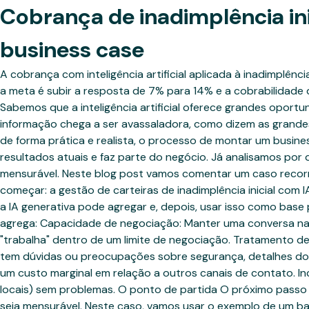
Cobrança de inadimplência in
business case
A cobrança com inteligência artificial aplicada à inadimplên
a meta é subir a resposta de 7% para 14% e a cobrabilidad
Sabemos que a inteligência artificial oferece grandes oportun
informação chega a ser avassaladora, como dizem as grandes
de forma prática e realista, o processo de montar um busi
resultados atuais e faz parte do negócio. Já analisamos por
mensurável. Neste blog post vamos comentar um caso recorr
começar: a gestão de carteiras de inadimplência inicial com I
a IA generativa pode agregar e, depois, usar isso como bas
agrega: Capacidade de negociação: Manter uma conversa natu
"trabalha" dentro de um limite de negociação. Tratamento de
tem dúvidas ou preocupações sobre segurança, detalhes do pr
um custo marginal em relação a outros canais de contato. In
locais) sem problemas. O ponto de partida O próximo passo 
seja mensurável. Neste caso, vamos usar o exemplo de um ban