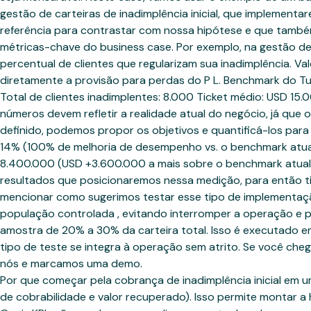
gestão de carteiras de inadimplência inicial, que impleme
referência para contrastar com nossa hipótese e que também s
métricas-chave do business case. Por exemplo, na gestão de
percentual de clientes que regularizam sua inadimplência. Va
diretamente a provisão para perdas do P L. Benchmark do Tu
Total de clientes inadimplentes: 8.000 Ticket médio: USD 1
números devem refletir a realidade atual do negócio, já que
definido, podemos propor os objetivos e quantificá-los para 
14% (100% de melhoria de desempenho vs. o benchmark atual
8.400.000 (USD +3.600.000 a mais sobre o benchmark atual)
resultados que posicionaremos nessa medição, para então 
mencionar como sugerimos testar esse tipo de implementaçã
população controlada , evitando interromper a operação e
amostra de 20% a 30% da carteira total. Isso é executado 
tipo de teste se integra à operação sem atrito. Se você cheg
nós e marcamos uma demo.
Por que começar pela cobrança de inadimplência inicial em 
de cobrabilidade e valor recuperado). Isso permite montar a