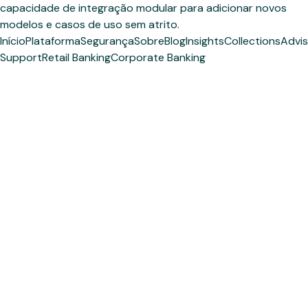
capacidade de integração modular para adicionar novos
modelos e casos de uso sem atrito.
Início
Plataforma
Segurança
Sobre
Blog
Insights
Collections
Advis
Support
Retail Banking
Corporate Banking