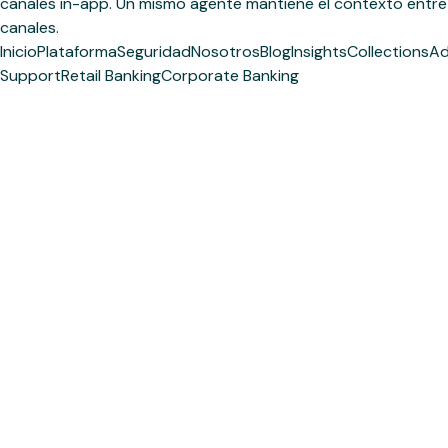
canales in-app. Un mismo agente mantiene el contexto entre
canales.
Inicio
Plataforma
Seguridad
Nosotros
Blog
Insights
Collections
Ad
Support
Retail Banking
Corporate Banking