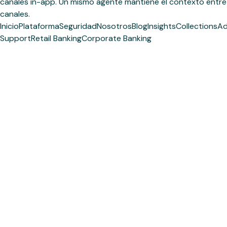
canales in-app. Un mismo agente mantiene el contexto entre
canales.
Inicio
Plataforma
Seguridad
Nosotros
Blog
Insights
Collections
Ad
Support
Retail Banking
Corporate Banking