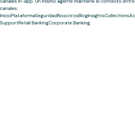
canales in-app. Un mismo agente mantiene el contexto entre
canales.
Inicio
Plataforma
Seguridad
Nosotros
Blog
Insights
Collections
Ad
Support
Retail Banking
Corporate Banking