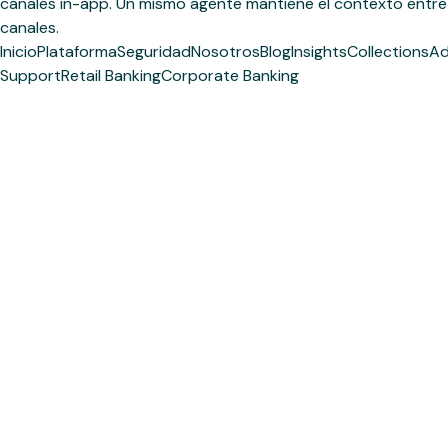
canales in-app. Un mismo agente mantiene el contexto entre
canales.
Inicio
Plataforma
Seguridad
Nosotros
Blog
Insights
Collections
Ad
Support
Retail Banking
Corporate Banking