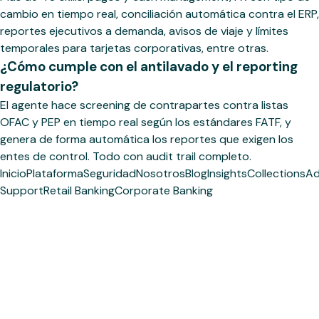
cambio en tiempo real, conciliación automática contra el ERP,
reportes ejecutivos a demanda, avisos de viaje y límites
temporales para tarjetas corporativas, entre otras.
¿Cómo cumple con el antilavado y el reporting
regulatorio?
El agente hace screening de contrapartes contra listas
OFAC y PEP en tiempo real según los estándares FATF, y
genera de forma automática los reportes que exigen los
entes de control. Todo con audit trail completo.
Inicio
Plataforma
Seguridad
Nosotros
Blog
Insights
Collections
Ad
Support
Retail Banking
Corporate Banking