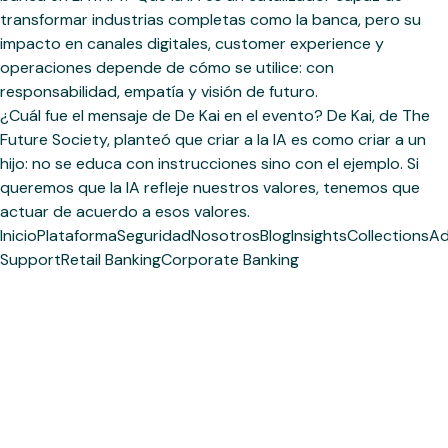
transformar industrias completas como la banca, pero su
impacto en canales digitales, customer experience y
operaciones depende de cómo se utilice: con
responsabilidad, empatía y visión de futuro.
¿Cuál fue el mensaje de De Kai en el evento? De Kai, de The
Future Society, planteó que criar a la IA es como criar a un
hijo: no se educa con instrucciones sino con el ejemplo. Si
queremos que la IA refleje nuestros valores, tenemos que
actuar de acuerdo a esos valores.
Inicio
Plataforma
Seguridad
Nosotros
Blog
Insights
Collections
Ad
Support
Retail Banking
Corporate Banking