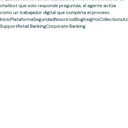
chatbot que solo responde preguntas, el agente actúa
como un trabajador digital que completa el proceso.
Inicio
Plataforma
Seguridad
Nosotros
Blog
Insights
Collections
Ad
Support
Retail Banking
Corporate Banking