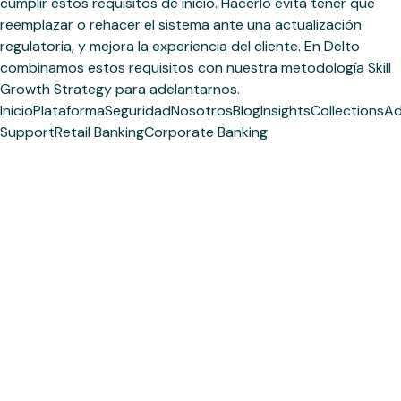
cumplir estos requisitos de inicio. Hacerlo evita tener que
reemplazar o rehacer el sistema ante una actualización
regulatoria, y mejora la experiencia del cliente. En Delto
combinamos estos requisitos con nuestra metodología Skill
Growth Strategy para adelantarnos.
Inicio
Plataforma
Seguridad
Nosotros
Blog
Insights
Collections
Ad
Support
Retail Banking
Corporate Banking