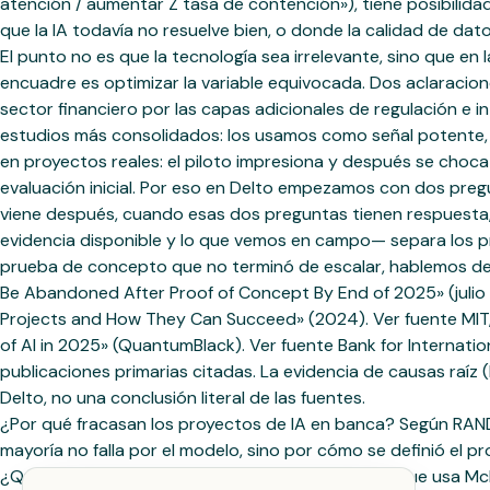
atención / aumentar Z tasa de contención»), tiene posibilidad
que la IA todavía no resuelve bien, o donde la calidad de d
El punto no es que la tecnología sea irrelevante, sino que en
encuadre es optimizar la variable equivocada. Dos aclaracione
sector financiero por las capas adicionales de regulación e in
estudios más consolidados: los usamos como señal potente, 
en proyectos reales: el piloto impresiona y después se choca 
evaluación inicial. Por eso en Delto empezamos con dos preg
viene después, cuando esas dos preguntas tienen respuesta,
evidencia disponible y lo que vemos en campo— separa los pr
prueba de concepto que no terminó de escalar, hablemos de 
Be Abandoned After Proof of Concept By End of 2025» (julio 20
Projects and How They Can Succeed» (2024). Ver fuente MIT, 
of AI in 2025» (QuantumBlack). Ver fuente Bank for Internatio
publicaciones primarias citadas. La evidencia de causas raíz 
Delto, no una conclusión literal de las fuentes.
¿Por qué fracasan los proyectos de IA en banca? Según RAND, 
mayoría no falla por el modelo, sino por cómo se definió el pr
¿Qué es el «purgatorio de pilotos»? Es el término que usa M