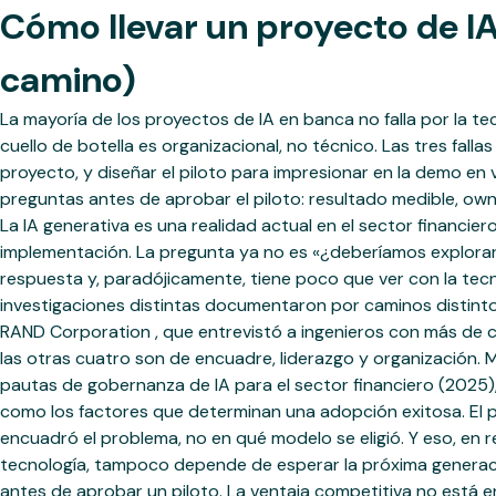
Cómo llevar un proyecto de IA
camino)
La mayoría de los proyectos de IA en banca no falla por la te
cuello de botella es organizacional, no técnico. Las tres fa
proyecto, y diseñar el piloto para impresionar en la demo en 
preguntas antes de aprobar el piloto: resultado medible, own
La IA generativa es una realidad actual en el sector financi
implementación. La pregunta ya no es «¿deberíamos explorar 
respuesta y, paradójicamente, tiene poco que ver con la tecn
investigaciones distintas documentaron por caminos distintos:
RAND Corporation , que entrevistó a ingenieros con más de ci
las otras cuatro son de encuadre, liderazgo y organización. M
pautas de gobernanza de IA para el sector financiero (2025),
como los factores que determinan una adopción exitosa. El pa
encuadró el problema, no en qué modelo se eligió. Y eso, en rea
tecnología, tampoco depende de esperar la próxima generac
antes de aprobar un piloto. La ventaja competitiva no está 