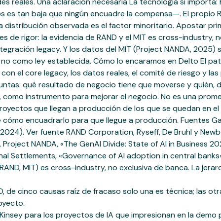
es reales. Una aclaración necesaria La tecnología sí importa:
atos es tan baja que ningún encuadre la compensa—. El propio
 la distribución observada es el factor minoritario. Apostar 
s de rigor: la evidencia de RAND y el MIT es cross-industry, n
tegración legacy. Y los datos del MIT (Project NANDA, 2025) so
no como ley establecida. Cómo lo encaramos en Delto El pat
con el core legacy, los datos reales, el comité de riesgo y la
untas: qué resultado de negocio tiene que moverse y quién, d
 como instrumento para mejorar el negocio. No es una prome
oyectos que llegan a producción de los que se quedan en el p
cómo encuadrarlo para que llegue a producción. Fuentes Gart
24). Ver fuente RAND Corporation, Ryseff, De Bruhl y Newberry
Project NANDA, «The GenAI Divide: State of AI in Business 2
nal Settlements, «Governance of AI adoption in central banks»
(RAND, MIT) es cross-industry, no exclusiva de banca. La jera
de cinco causas raíz de fracaso solo una es técnica; las otr
oyecto.
cKinsey para los proyectos de IA que impresionan en la demo 