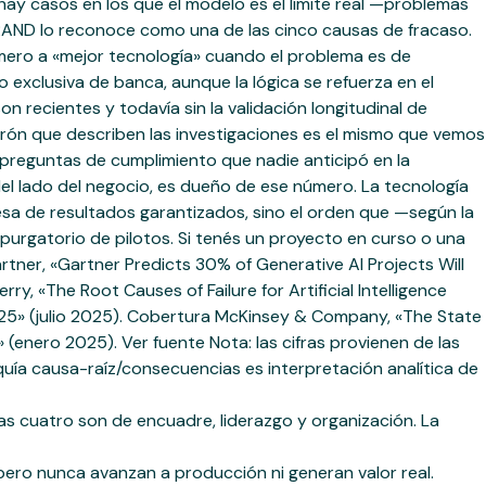
 hay casos en los que el modelo es el límite real —problemas
 RAND lo reconoce como una de las cinco causas de fracaso.
primero a «mejor tecnología» cuando el problema es de
o exclusiva de banca, aunque la lógica se refuerza en el
n recientes y todavía sin la validación longitudinal de
rón que describen las investigaciones es el mismo que vemos
s preguntas de cumplimiento que nadie anticipó en la
el lado del negocio, es dueño de ese número. La tecnología
sa de resultados garantizados, sino el orden que —según la
urgatorio de pilotos. Si tenés un proyecto en curso o una
ner, «Gartner Predicts 30% of Generative AI Projects Will
, «The Root Causes of Failure for Artificial Intelligence
025» (julio 2025). Cobertura McKinsey & Company, «The State
 (enero 2025). Ver fuente Nota: las cifras provienen de las
rquía causa-raíz/consecuencias es interpretación analítica de
as cuatro son de encuadre, liderazgo y organización. La
pero nunca avanzan a producción ni generan valor real.