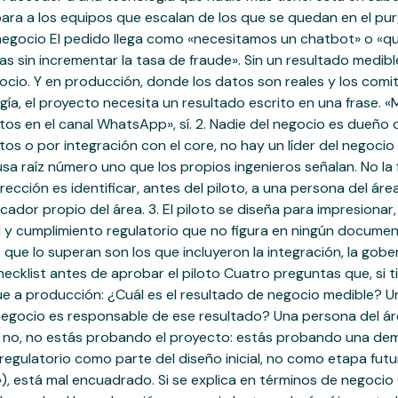
ara a los equipos que escalan de los que se quedan en el purg
e negocio El pedido llega como «necesitamos un chatbot» o «q
as sin incrementar la tasa de fraude». Sin un resultado medib
ocio. Y en producción, donde los datos son reales y los comit
ía, el proyecto necesita un resultado escrito en una frase. «M
os en el canal WhatsApp», sí. 2. Nadie del negocio es dueño d
s o por integración con el core, no hay un líder del negocio
a raíz número uno que los propios ingenieros señalan. No la fa
rección es identificar, antes del piloto, a una persona del 
cador propio del área. 3. El piloto se diseña para impresiona
y cumplimiento regulatorio que no figura en ningún documento 
ue lo superan son los que incluyeron la integración, la gober
checklist antes de aprobar el piloto Cuatro preguntas que, si
gue a producción: ¿Cuál es el resultado de negocio medible? U
el negocio es responsable de ese resultado? Una persona del 
Si no, no estás probando el proyecto: estás probando una dem
egulatorio como parte del diseño inicial, no como etapa futur
), está mal encuadrado. Si se explica en términos de negocio