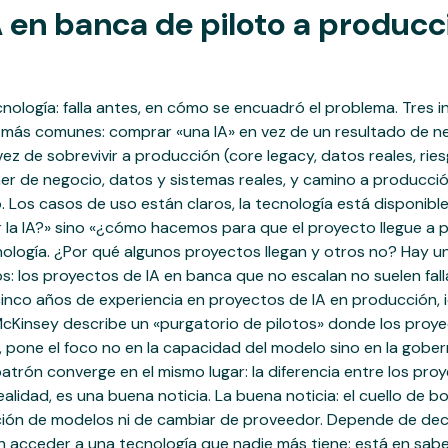
 en banca de piloto a producci
cnología: falla antes, en cómo se encuadró el problema. Tres 
llas más comunes: comprar «una IA» en vez de un resultado de 
vez de sobrevivir a producción (core legacy, datos reales, rie
er de negocio, datos y sistemas reales, y camino a producción
ero. Los casos de uso están claros, la tecnología está dispon
la IA?» sino «¿cómo hacemos para que el proyecto llegue a p
ología. ¿Por qué algunos proyectos llegan y otros no? Hay un 
 los proyectos de IA en banca que no escalan no suelen fallar
nco años de experiencia en proyectos de IA en producción, id
cKinsey describe un «purgatorio de pilotos» donde los proyect
 pone el foco no en la capacidad del modelo sino en la gobern
trón converge en el mismo lugar: la diferencia entre los pro
lidad, es una buena noticia. La buena noticia: el cuello de bot
ión de modelos ni de cambiar de proveedor. Depende de deci
en acceder a una tecnología que nadie más tiene: está en sa