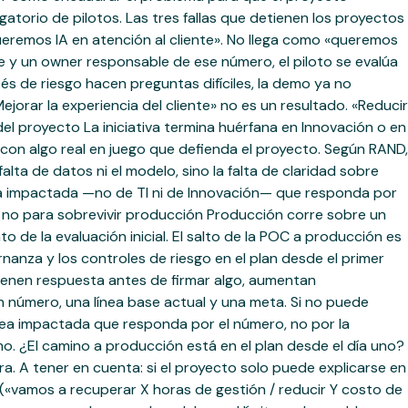
atorio de pilotos. Las tres fallas que detienen los proyectos
ueremos IA en atención al cliente». No llega como «queremos
le y un owner responsable de ese número, el piloto se evalúa
és de riesgo hacen preguntas difíciles, la demo ya no
ejorar la experiencia del cliente» no es un resultado. «Reducir
el proyecto La iniciativa termina huérfana en Innovación o en
 con algo real en juego que defienda el proyecto. Según RAND,
lta de datos ni el modelo, sino la falta de claridad sobre
área impactada —no de TI ni de Innovación— que responda por
r, no para sobrevivir producción Producción corre sobre un
de la evaluación inicial. El salto de la POC a producción es
nanza y los controles de riesgo en el plan desde el primer
 tienen respuesta antes de firmar algo, aumentan
n número, una línea base actual y una meta. Si no puede
área impactada que responda por el número, no por la
o. ¿El camino a producción está en el plan desde el día uno?
a. A tener en cuenta: si el proyecto solo puede explicarse en
 («vamos a recuperar X horas de gestión / reducir Y costo de