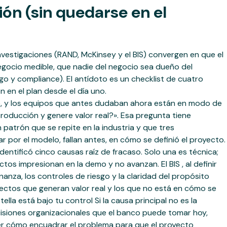
ón (sin quedarse en el
investigaciones (RAND, McKinsey y el BIS) convergen en que el
negocio medible, que nadie del negocio sea dueño del
sgo y compliance). El antídoto es un checklist de cuatro
 en el plan desde el día uno.
ible, y los equipos que antes dudaban ahora están en modo de
roducción y genere valor real?». Esa pregunta tiene
patrón que se repite en la industria y que tres
 por el modelo, fallan antes, en cómo se definió el proyecto.
entificó cinco causas raíz de fracaso. Solo una es técnica;
os impresionan en la demo y no avanzan. El BIS , al definir
anza, los controles de riesgo y la claridad del propósito
yectos que generan valor real y los que no está en cómo se
ella está bajo tu control Si la causa principal no es la
siones organizacionales que el banco puede tomar hoy,
ber cómo encuadrar el problema para que el proyecto