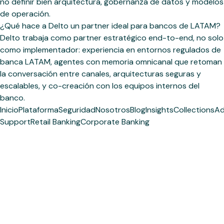
no definir bien arquitectura, gobernanza de datos y modelos
de operación.
¿Qué hace a Delto un partner ideal para bancos de LATAM?
Delto trabaja como partner estratégico end-to-end, no solo
como implementador: experiencia en entornos regulados de
banca LATAM, agentes con memoria omnicanal que retoman
la conversación entre canales, arquitecturas seguras y
escalables, y co-creación con los equipos internos del
banco.
Inicio
Plataforma
Seguridad
Nosotros
Blog
Insights
Collections
Ad
Support
Retail Banking
Corporate Banking