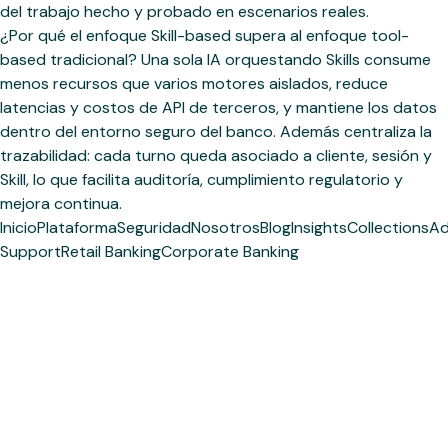
del trabajo hecho y probado en escenarios reales.
¿Por qué el enfoque Skill-based supera al enfoque tool-
based tradicional? Una sola IA orquestando Skills consume
menos recursos que varios motores aislados, reduce
latencias y costos de API de terceros, y mantiene los datos
dentro del entorno seguro del banco. Además centraliza la
trazabilidad: cada turno queda asociado a cliente, sesión y
Skill, lo que facilita auditoría, cumplimiento regulatorio y
mejora continua.
Inicio
Plataforma
Seguridad
Nosotros
Blog
Insights
Collections
Ad
Support
Retail Banking
Corporate Banking